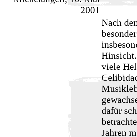
2001
Nach dem
besonder
insbeson
Hinsicht
viele He
Celibidac
Musikleb
gewachse
dafür sc
betrachte
Jahren m