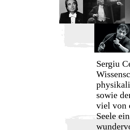
Sergiu C
Wissensch
physikal
sowie de
viel von
Seele ei
wundervo