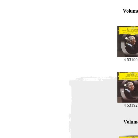
Volume
4 53190
4 53192
Volum